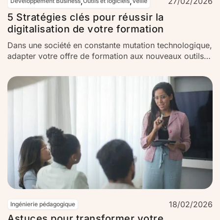
,
,
27/02/2026
Développement Business
Outils et logiciels
Veille
5 Stratégies clés pour réussir la
digitalisation de votre formation
Dans une société en constante mutation technologique,
adapter votre offre de formation aux nouveaux outils
digitaux n’est pas un luxe, mais une nécessité. De la
formation en entreprise à l’apprentissage personnel, la
révolution numérique transforme la manière dont le
savoir est transmis et acquis. Importance de la
digitalisation dans l’ère actuelle…
18/02/2026
Ingénierie pédagogique
Astuces pour transformer votre