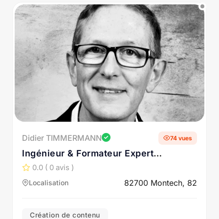
Didier TIMMERMANN
74 vues
Ingénieur & Formateur Expert
Conception mécanique • CATIA V5
0.0
( 0 avis )
3DEXPERIENCE • Aéronautique
82700 Montech, 82
Localisation
Pédagogie industrielle
Création de contenu