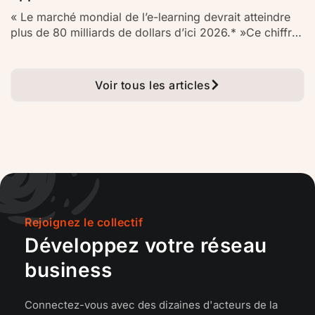
« Le marché mondial de l’e-learning devrait atteindre
plus de 80 milliards de dollars d’ici 2026.* »Ce chiffre
impressionnant illustre à lui seul l’essor fulgurant de la
formation en ligne ces dernières années. Autrefois
cantonnée à quelques cours à distance, l’e-learning
Voir tous les articles
s’est imposé comme un pilier incontournable de
l’éducation et de la formation…
Rejoignez le collectif
Développez votre réseau
business
Connectez-vous avec des dizaines d'acteurs de la