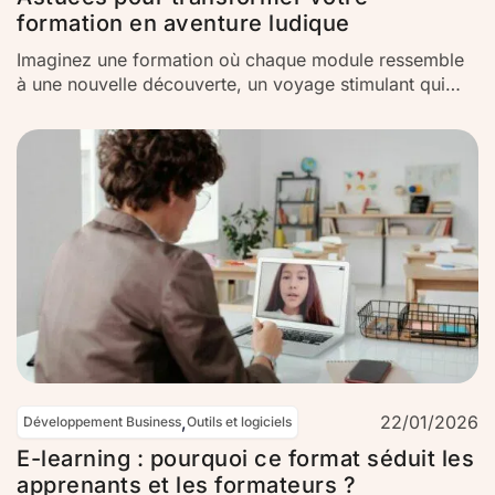
formation en aventure ludique
Imaginez une formation où chaque module ressemble
à une nouvelle découverte, un voyage stimulant qui
invite à l’action et à la réflexion. Transformer
l’apprentissage traditionnel en une expérience ludique
devient un défi captivant pour vous, formateurs et
enseignants. Importance de rendre l’apprentissage
engageant Engager vos apprenants est votre priorité.
Lorsque les…
,
22/01/2026
Développement Business
Outils et logiciels
E-learning : pourquoi ce format séduit les
apprenants et les formateurs ?