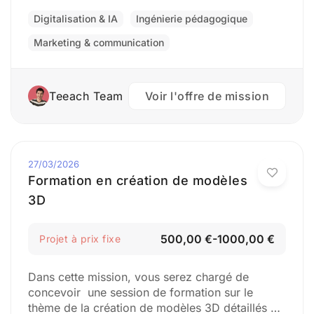
candidat idéal devrait avoir une solide
compréhension des plateformes de médias
Digitalisation & IA
Ingénierie pédagogique
sociaux et une expérience dans…
Marketing & communication
Teeach Team
Voir l'offre de mission
27/03/2026
Formation en création de modèles
3D
500,00 €-1000,00 €
Projet à prix fixe
Dans cette mission, vous serez chargé de
concevoir une session de formation sur le
thème de la création de modèles 3D détaillés et