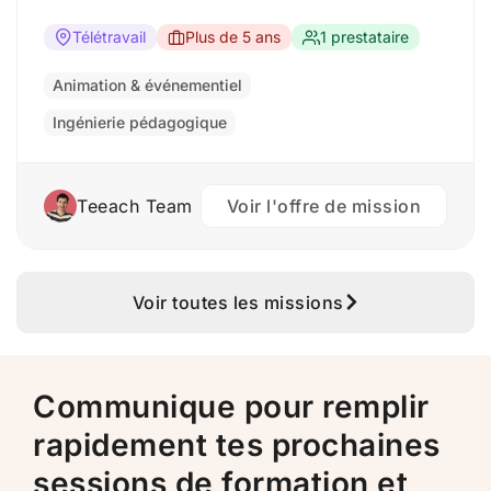
réalistes de produits à utiliser dans les supports
marketing, les présentations et le contenu
Télétravail
Plus de 5 ans
1 prestataire
numérique. Le formateur.trice doit avoir une
solide compréhension des techniques de
Animation & événementiel
modélisation 3D et…
Ingénierie pédagogique
Teeach Team
Voir l'offre de mission
Voir toutes les missions
Communique pour remplir
rapidement tes prochaines
sessions de formation et