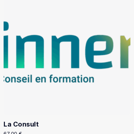
La Consult
67,00
€