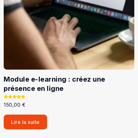
Module e-learning : créez une
présence en ligne
Note
150,00
€
5.00
sur 5
Lire la suite