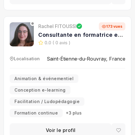
Rachel FITOUSSI
173 vues
Consultante en formatrice en
Ingénieure pédagogique -
0.0
( 0 avis )
Auditrice Qualiopi
Saint-Étienne-du-Rouvray, France
Localisation
Animation & événementiel
Conception e-learning
Facilitation / Ludopédagogie
Formation continue
+3 plus
Voir le profil